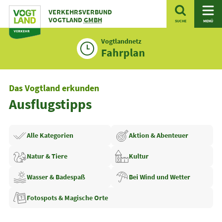
Zum
VERKEHRSVERBUND
Inhalt
VOGTLAND
GMBH
SUCHE
MENÜ
Vogtlandnetz
Fahrplan
Das Vogtland erkunden
Ausflugstipps
Kategorien
Alle Kategorien
Aktion &
Abenteuer
Natur & Tiere
Kultur
Wasser &
Badespaß
Bei Wind und Wetter
Fotospots &
Magische Orte