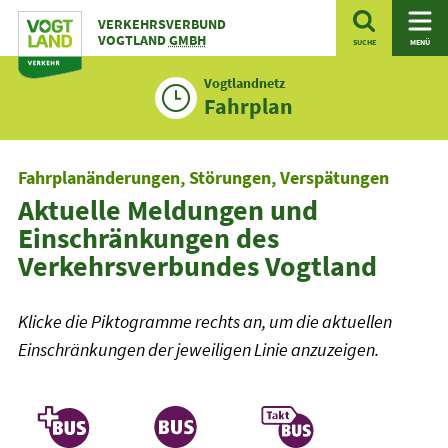
Zum
VERKEHRSVERBUND
Inhalt
VOGTLAND
GMBH
SUCHE
MENÜ
Vogtlandnetz
Fahrplan
Fahrplanänderungen, Störungen, Verspätungen
Aktuelle Meldungen und
Einschränkungen des
Verkehrsverbundes Vogtland
Klicke die Piktogramme rechts an, um die aktuellen
Einschränkungen der jeweiligen Linie anzuzeigen.
Linienfilter
Plusbus
Plusbus
>Taktbus