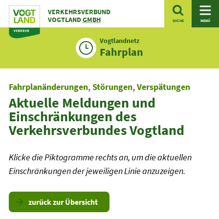
Zum
VERKEHRSVERBUND
Inhalt
VOGTLAND
GMBH
SUCHE
MENÜ
Vogtlandnetz
Fahrplan
Fahrplanänderungen, Störungen, Verspätungen
Aktuelle Meldungen und
Einschränkungen des
Verkehrsverbundes Vogtland
Klicke die Piktogramme rechts an, um die aktuellen
Einschränkungen der jeweiligen Linie anzuzeigen.
zurück zur Übersicht