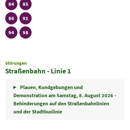
Linie
Linie
84
85
Linie
Linie
86
91
Linie
Linie
94
98
Störungen
Straßenbahn - Linie 1
Plauen, Kundgebungen und
Demonstration am Samstag, 8. August 2026 -
Behinderungen auf den Straßenbahnlinien
und der Stadtbuslinie