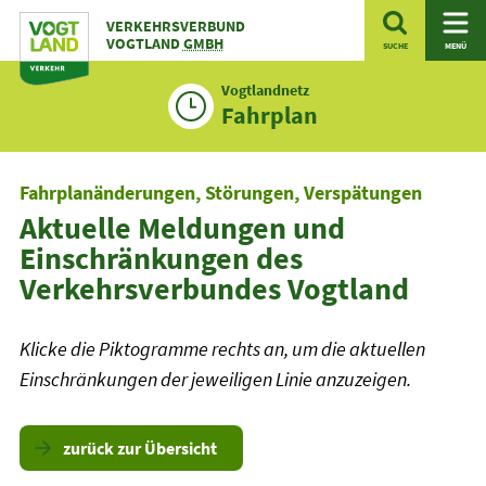
Zum
VERKEHRSVERBUND
Inhalt
VOGTLAND
GMBH
SUCHE
MENÜ
Vogtlandnetz
Fahrplan
Fahrplanänderungen, Störungen, Verspätungen
Aktuelle Meldungen und
Einschränkungen des
Verkehrsverbundes Vogtland
Klicke die Piktogramme rechts an, um die aktuellen
Einschränkungen der jeweiligen Linie anzuzeigen.
zurück zur Übersicht