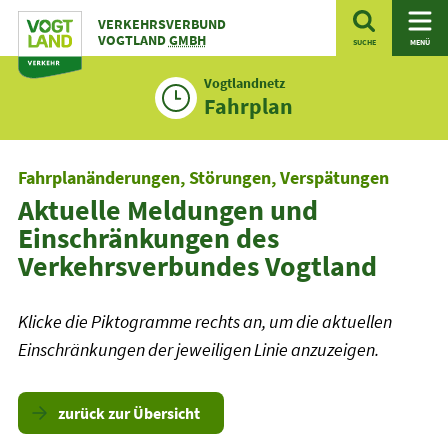
Zum
VERKEHRSVERBUND
Inhalt
VOGTLAND
GMBH
SUCHE
MENÜ
Vogtlandnetz
Fahrplan
Fahrplanänderungen, Störungen, Verspätungen
Aktuelle Meldungen und
Einschränkungen des
Verkehrsverbundes Vogtland
Klicke die Piktogramme rechts an, um die aktuellen
Einschränkungen der jeweiligen Linie anzuzeigen.
zurück zur Übersicht