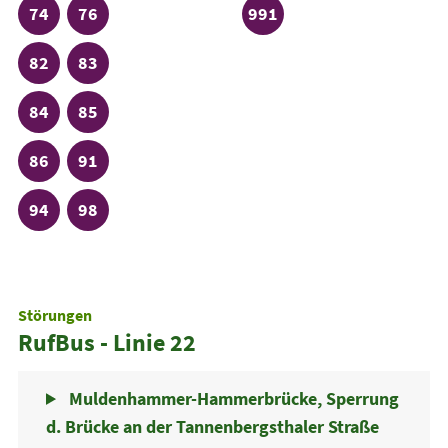
Linie
Linie
Linie
74
76
991
Linie
Linie
82
83
Linie
Linie
84
85
Linie
Linie
86
91
Linie
Linie
94
98
Störungen
RufBus - Linie 22
Muldenhammer-Hammerbrücke, Sperrung
d. Brücke an der Tannenbergsthaler Straße