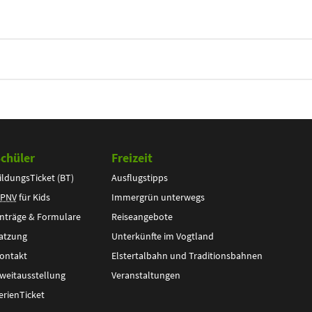
chüler
Freizeit
ildungsTicket (BT)
Ausflugstipps
PNV
für Kids
Immergrün unterwegs
nträge & Formulare
Reiseangebote
atzung
Unterkünfte im Vogtland
ontakt
Elstertalbahn und Traditionsbahnen
weitausstellung
Veranstaltungen
erienTicket