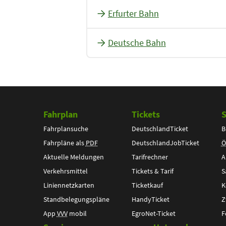
Erfurter Bahn
Deutsche Bahn
Fahrplan
Tickets
S
Fahrplansuche
DeutschlandTicket
B
Fahrpläne als
PDF
DeutschlandJobTicket
Ö
Aktuelle Meldungen
Tarifrechner
A
Verkehrsmittel
Tickets & Tarif
S
Liniennetzkarten
Ticketkauf
K
Standbelegungspläne
HandyTicket
Z
App
VVV
mobil
EgroNet-Ticket
F