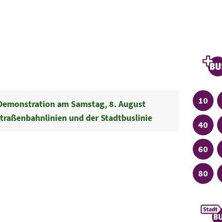
Linien
Plu
Linie
10
emonstration am Samstag, 8. August
traßenbahnlinien und der Stadtbuslinie
Linie
40
Linie
60
Linie
80
Stad