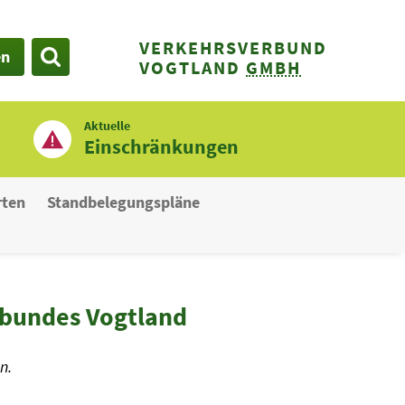
VERKEHRSVERBUND
en
SUCHE
VOGTLAND
GMBH
Aktuelle
Einschränkungen
rten
Standbelegungspläne
rbundes Vogtland
n.