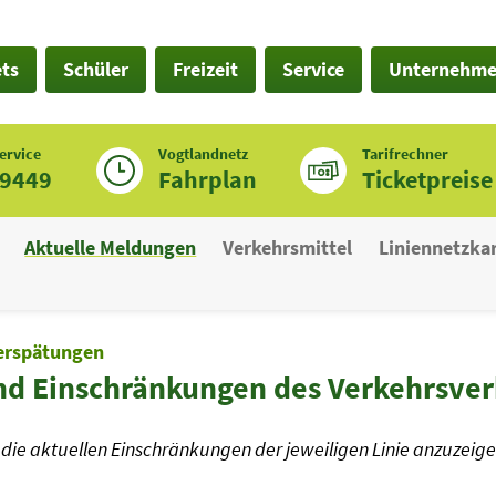
ets
Schüler
Freizeit
Service
Unternehm
ervice
Vogtlandnetz
Tarifrechner
19449
Fahrplan
Ticketpreise
Aktuelle Meldungen
Verkehrsmittel
Liniennetzka
erspätungen
nd Einschränkungen des Verkehrsve
die aktuellen Einschränkungen der jeweiligen Linie anzuzeige