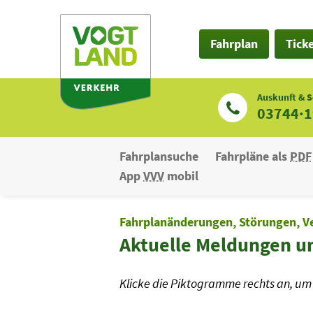
Zum
Inhalt
Fahrplan
Tick
Auskunft & S
03744·
Fahrplansuche
Fahrpläne als
PDF
App
VVV
mobil
Fahrplanänderungen, Störungen, V
Aktuelle Meldungen u
Klicke die Piktogramme rechts an, um 