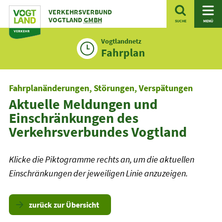
Zum
VERKEHRSVERBUND
Inhalt
VOGTLAND
GMBH
SUCHE
MENÜ
Vogtlandnetz
Fahrplan
Fahrplanänderungen, Störungen, Verspätungen
Aktuelle Meldungen und
Einschränkungen des
Verkehrsverbundes Vogtland
Klicke die Piktogramme rechts an, um die aktuellen
Einschränkungen der jeweiligen Linie anzuzeigen.
zurück zur Übersicht