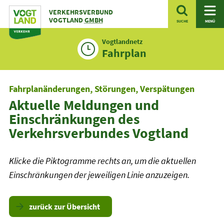
Zum
VERKEHRSVERBUND
Inhalt
VOGTLAND
GMBH
SUCHE
MENÜ
Vogtlandnetz
Fahrplan
Fahrplanänderungen, Störungen, Verspätungen
Aktuelle Meldungen und
Einschränkungen des
Verkehrsverbundes Vogtland
Klicke die Piktogramme rechts an, um die aktuellen
Einschränkungen der jeweiligen Linie anzuzeigen.
zurück zur Übersicht