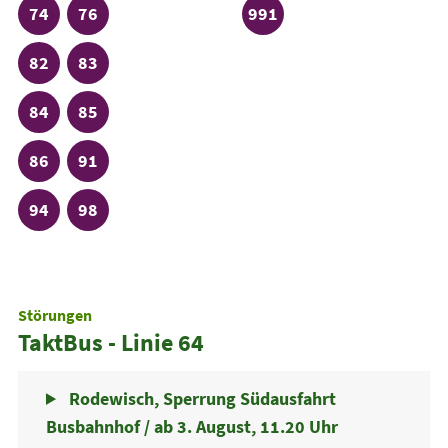
Linie
Linie
Linie
74
76
991
Linie
Linie
82
83
Linie
Linie
84
85
Linie
Linie
86
91
Linie
Linie
94
98
Störungen
TaktBus - Linie 64
Rodewisch, Sperrung Südausfahrt
Busbahnhof / ab 3. August, 11.20 Uhr