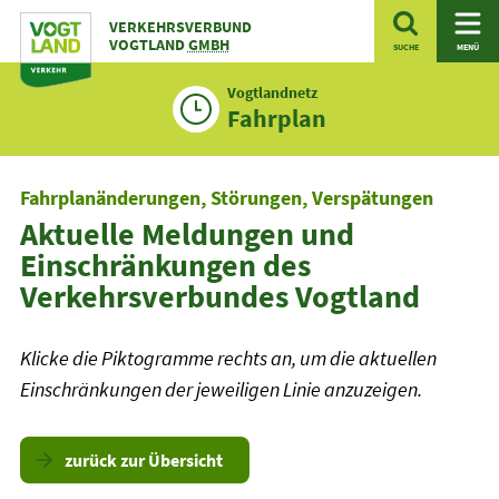
Zum
VERKEHRSVERBUND
Inhalt
VOGTLAND
GMBH
SUCHE
MENÜ
Vogtlandnetz
Fahrplan
Fahrplanänderungen, Störungen, Verspätungen
Aktuelle Meldungen und
Einschränkungen des
Verkehrsverbundes Vogtland
Klicke die Piktogramme rechts an, um die aktuellen
Einschränkungen der jeweiligen Linie anzuzeigen.
zurück zur Übersicht