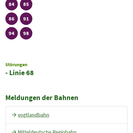
Linie
Linie
84
85
Linie
Linie
86
91
Linie
Linie
94
98
Störungen
- Linie 68
Meldungen der Bahnen
vogtlandbahn
Mitteldeutsche Regiobahn