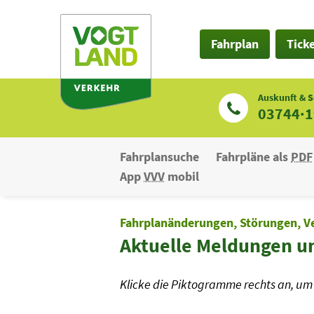
Zum
Inhalt
Fahrplan
Tick
Auskunft & S
03744·
Fahrplansuche
Fahrpläne als
PDF
App
VVV
mobil
Fahrplanänderungen, Störungen, V
Aktuelle Meldungen u
Klicke die Piktogramme rechts an, um 