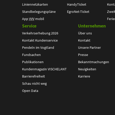
Liniennetzkarten
HandyTicket
Kont
Standbelegungspläne
EgroNet-Ticket
Zwei
App
VVV
mobil
Ferie
Service
Unternehmen
Verkehrserhebung 2026
Über uns
Kontakt Kundenservice
Kontakt
Pendeln im Vogtland
Unsere Partner
Fundsachen
Presse
Publikationen
Bekanntmachungen
Kundenmagazin VISCHELANT
Neuigkeiten
Barrierefreiheit
Karriere
Schau nicht weg
Open Data