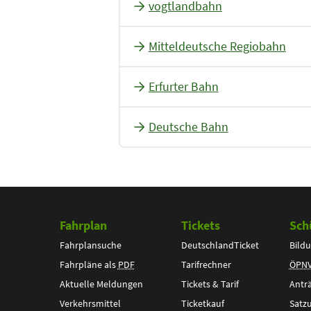
vogtlandbahn
Mitteldeutsche Regiobahn
Erfurter Bahn
Deutsche Bahn
Fahrplan
Tickets
Sch
Fahrplansuche
DeutschlandTicket
Bildu
Fahrpläne als
PDF
Tarifrechner
ÖPN
Aktuelle Meldungen
Tickets & Tarif
Antr
Verkehrsmittel
Ticketkauf
Satz