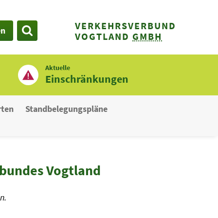
VERKEHRSVERBUND
en
SUCHE
VOGTLAND
GMBH
Aktuelle
Einschränkungen
rten
Standbelegungspläne
rbundes Vogtland
n.