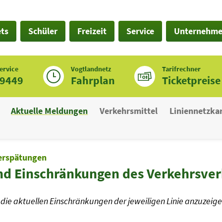
ets
Schüler
Freizeit
Service
Unternehm
ervice
Vogtlandnetz
Tarifrechner
19449
Fahrplan
Ticketpreise
Aktuelle Meldungen
Verkehrsmittel
Liniennetzka
erspätungen
nd Einschränkungen des Verkehrsve
die aktuellen Einschränkungen der jeweiligen Linie anzuzeige