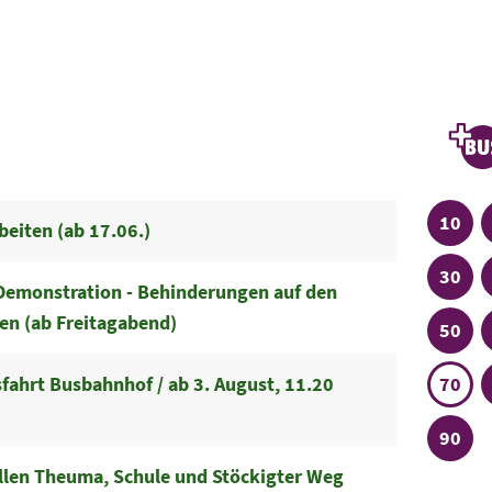
Linien
Plu
Linie
10
beiten (ab 17.06.)
Linie
30
emonstration - Behinderungen auf den
ien (ab Freitagabend)
Linie
50
Linie
ahrt Busbahnhof / ab 3. August, 11.20
70
Linie
90
ellen Theuma, Schule und Stöckigter Weg