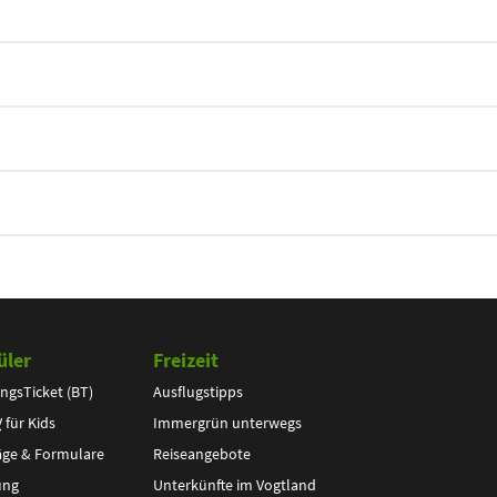
üler
Freizeit
ngsTicket (BT)
Ausflugstipps
V
für Kids
Immergrün unterwegs
äge & Formulare
Reiseangebote
ung
Unterkünfte im Vogtland