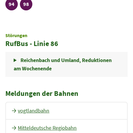
Linie
Linie
94
98
Störungen
RufBus - Linie 86
Reichenbach und Umland, Reduktionen
am Wochenende
Meldungen der Bahnen
vogtlandbahn
Mitteldeutsche Regiobahn