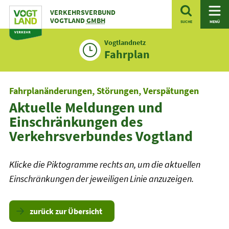
Zum
VERKEHRSVERBUND
Inhalt
VOGTLAND
GMBH
SUCHE
MENÜ
Vogtlandnetz
Fahrplan
Fahrplanänderungen, Störungen, Verspätungen
Aktuelle Meldungen und
Einschränkungen des
Verkehrsverbundes Vogtland
Klicke die Piktogramme rechts an, um die aktuellen
Einschränkungen der jeweiligen Linie anzuzeigen.
zurück zur Übersicht