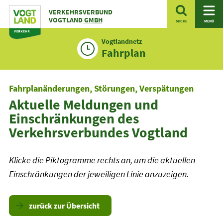
Zum
VERKEHRSVERBUND
Inhalt
VOGTLAND
GMBH
SUCHE
MENÜ
Vogtlandnetz
Fahrplan
Fahrplanänderungen, Störungen, Verspätungen
Aktuelle Meldungen und
Einschränkungen des
Verkehrsverbundes Vogtland
Klicke die Piktogramme rechts an, um die aktuellen
Einschränkungen der jeweiligen Linie anzuzeigen.
zurück zur Übersicht