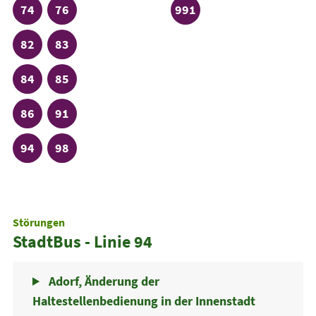
Linie
Linie
Linie
74
76
991
Linie
Linie
82
83
Linie
Linie
84
85
Linie
Linie
86
91
Linie
Linie
94
98
Störungen
StadtBus - Linie 94
Adorf, Änderung der
Haltestellenbedienung in der Innenstadt