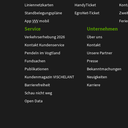
Liniennetzkarten
HandyTicket
Kont
Standbelegungspläne
EgroNet-Ticket
Zwei
App
VVV
mobil
Ferie
Service
Unternehmen
Verkehrserhebung 2026
Über uns
Kontakt Kundenservice
Kontakt
Pendeln im Vogtland
Unsere Partner
Fundsachen
Presse
Publikationen
Bekanntmachungen
Kundenmagazin VISCHELANT
Neuigkeiten
Barrierefreiheit
Karriere
Schau nicht weg
Open Data