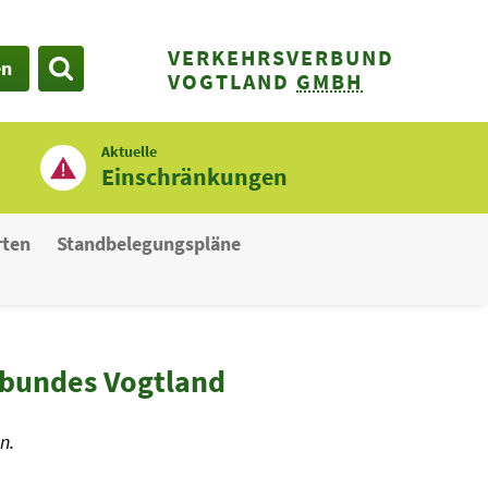
VERKEHRSVERBUND
en
SUCHE
VOGTLAND
GMBH
Aktuelle
Einschränkungen
rten
Standbelegungspläne
rbundes Vogtland
n.