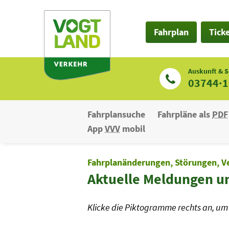
Zum
Inhalt
Fahrplan
Tick
Auskunft & S
03744·
Fahrplansuche
Fahrpläne als
PDF
App
VVV
mobil
Fahrplanänderungen, Störungen, V
Aktuelle Meldungen u
Klicke die Piktogramme rechts an, um 