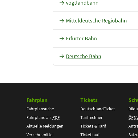
vogtlandbahn
Mitteldeutsche Regiobahn
Erfurter Bahn
Deutsche Bahn
Fahrplan
Tickets
Sch
Fahrplansuche
DeutschlandTicket
Bildu
Fahrpläne als
PDF
Tarifrechner
ÖPN
Aktuelle Meldungen
Tickets & Tarif
Antr
Verkehrsmittel
Ticketkauf
Satz