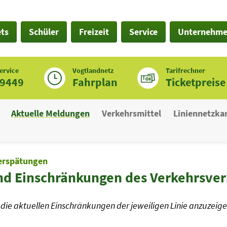
ets
Schüler
Freizeit
Service
Unternehm
ervice
Vogtlandnetz
Tarifrechner
19449
Fahrplan
Ticketpreise
Aktuelle Meldungen
Verkehrsmittel
Liniennetzka
erspätungen
nd Einschränkungen des Verkehrsve
die aktuellen Einschränkungen der jeweiligen Linie anzuzeige