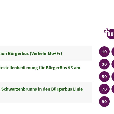
Linien
Plu
Linie
10
tion Bürgerbus (Verkehr Mo+Fr)
Linie
30
ltestellenbedienung für BürgerBus 95 am
Linie
50
Linie
 Schwarzenbrunns in den Bürgerbus Linie
70
Linie
90