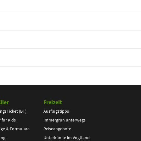
üler
Freizeit
ngsTicket (BT)
Ausflugstipps
V
für Kids
Immergrün unterwegs
äge & Formulare
Reiseangebote
ung
Unterkünfte im Vogtland