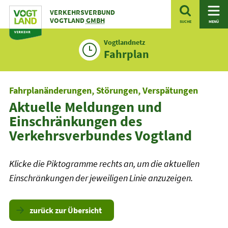
Zum
VERKEHRSVERBUND
Inhalt
VOGTLAND
GMBH
SUCHE
MENÜ
Vogtlandnetz
Fahrplan
Fahrplanänderungen, Störungen, Verspätungen
Aktuelle Meldungen und
Einschränkungen des
Verkehrsverbundes Vogtland
Klicke die Piktogramme rechts an, um die aktuellen
Einschränkungen der jeweiligen Linie anzuzeigen.
zurück zur Übersicht