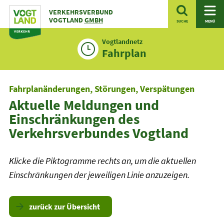
Zum
VERKEHRSVERBUND
Inhalt
VOGTLAND
GMBH
SUCHE
MENÜ
Vogtlandnetz
Fahrplan
Fahrplanänderungen, Störungen, Verspätungen
Aktuelle Meldungen und
Einschränkungen des
Verkehrsverbundes Vogtland
Klicke die Piktogramme rechts an, um die aktuellen
Einschränkungen der jeweiligen Linie anzuzeigen.
zurück zur Übersicht