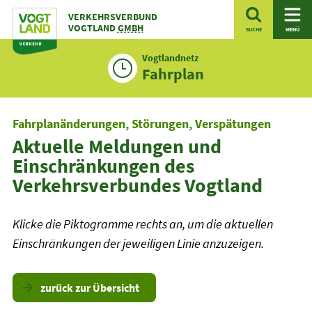
Zum
VERKEHRSVERBUND
Inhalt
VOGTLAND
GMBH
SUCHE
MENÜ
Vogtlandnetz
Fahrplan
Fahrplanänderungen, Störungen, Verspätungen
Aktuelle Meldungen und
Einschränkungen des
Verkehrsverbundes Vogtland
Klicke die Piktogramme rechts an, um die aktuellen
Einschränkungen der jeweiligen Linie anzuzeigen.
zurück zur Übersicht