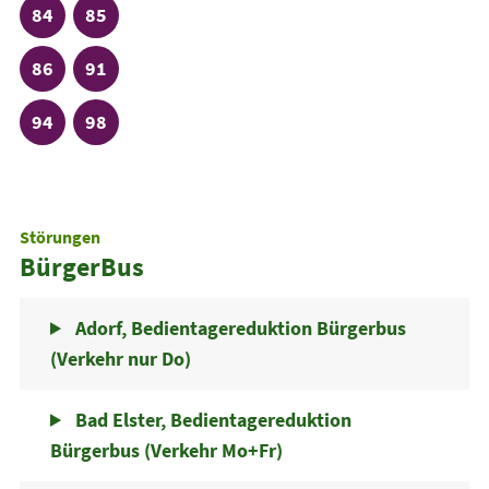
Linie
Linie
84
85
Linie
Linie
86
91
Linie
Linie
94
98
Störungen
BürgerBus
Adorf, Bedientagereduktion Bürgerbus
(Verkehr nur Do)
Bad Elster, Bedientagereduktion
Bürgerbus (Verkehr Mo+Fr)