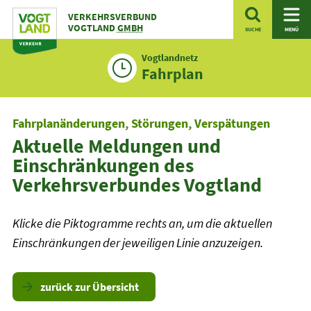
Zum
VERKEHRSVERBUND
Inhalt
VOGTLAND
GMBH
SUCHE
MENÜ
Vogtlandnetz
Fahrplan
Fahrplanänderungen, Störungen, Verspätungen
Aktuelle Meldungen und
Einschränkungen des
Verkehrsverbundes Vogtland
Klicke die Piktogramme rechts an, um die aktuellen
Einschränkungen der jeweiligen Linie anzuzeigen.
zurück zur Übersicht