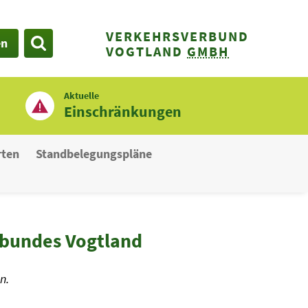
VERKEHRSVERBUND
en
SUCHE
VOGTLAND
GMBH
Aktuelle
Einschränkungen
rten
Standbelegungspläne
rbundes Vogtland
n.