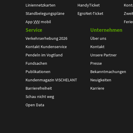
Liniennetzkarten
HandyTicket
Kont
Standbelegungspläne
EgroNet-Ticket
Zwei
App
VVV
mobil
Ferie
Service
Unternehmen
Verkehrserhebung 2026
Über uns
Kontakt Kundenservice
Kontakt
Pendeln im Vogtland
Unsere Partner
Fundsachen
Presse
Publikationen
Bekanntmachungen
Kundenmagazin VISCHELANT
Neuigkeiten
Barrierefreiheit
Karriere
Schau nicht weg
Open Data