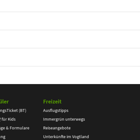
üler
Freizeit
ngsTicket (BT)
Ausflugstipps
V
für Kids
Immergrün unterwegs
äge & Formulare
Reiseangebote
ung
Unterkünfte im Vogtland