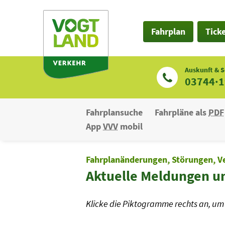
Zum
Inhalt
Fahrplan
Tick
Auskunft & S
03744·
Fahrplansuche
Fahrpläne als
PDF
App
VVV
mobil
Fahrplanänderungen, Störungen, V
Aktuelle Meldungen u
Klicke die Piktogramme rechts an, um 