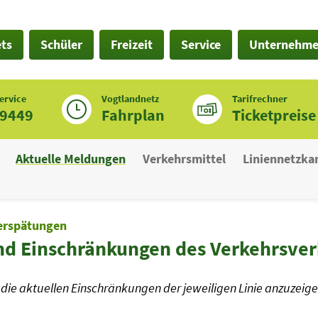
ets
Schüler
Freizeit
Service
Unternehm
ervice
Vogtlandnetz
Tarifrechner
19449
Fahrplan
Ticketpreise
Aktuelle Meldungen
Verkehrsmittel
Liniennetzka
erspätungen
nd Einschränkungen des Verkehrsve
die aktuellen Einschränkungen der jeweiligen Linie anzuzeige