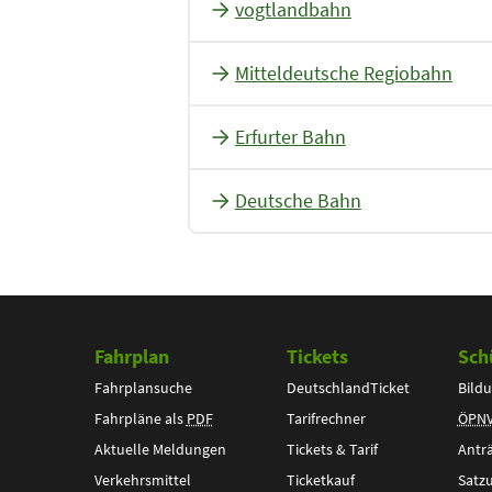
vogtlandbahn
Mitteldeutsche Regiobahn
Erfurter Bahn
Deutsche Bahn
Fahrplan
Tickets
Sch
Fahrplansuche
DeutschlandTicket
Bildu
Fahrpläne als
PDF
Tarifrechner
ÖPN
Aktuelle Meldungen
Tickets & Tarif
Antr
Verkehrsmittel
Ticketkauf
Satz