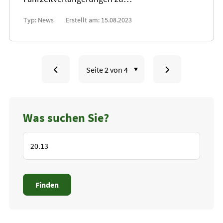
Typ: News
Erstellt am: 15.08.2023
Seite
zu
zu
aufrufen:
Seite
Seite
Was suchen Sie?
1
3
Finden