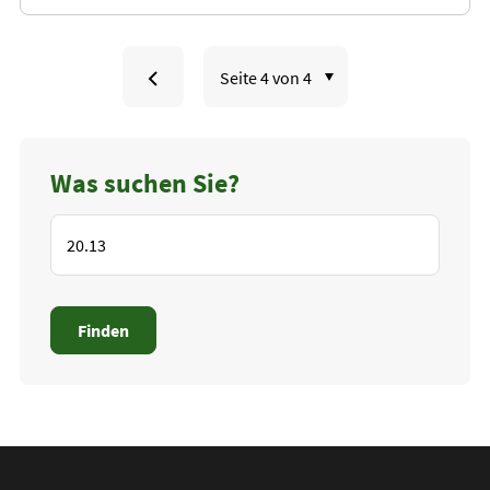
Seite
zu
aufrufen:
Seite
Was suchen Sie?
3
Finden