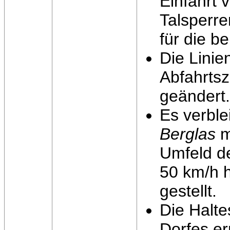
Einfahrt 
Talsperre
für die b
Die Linie
Abfahrtsz
geändert. 
Es verble
Berglas
m
Umfeld de
50 km/h 
gestellt.
Die Halte
Dorfes er