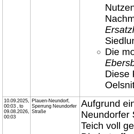
Nutzen
Nachmi
Ersatz
Siedlu
Die mo
Ebersb
Diese 
Oelsni
10.09.2025,
Plauen-Neundorf,
Aufgrund ei
00:03 , to
Sperrung Neundorfer
09.08.2026,
Straße
Neundorfer 
00:03
Teich voll ge