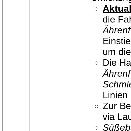
Aktual
die Fa
Ährenf
Einsti
um die
Die Ha
Ährenf
Schmi
Linien
Zur B
via La
Süßeba