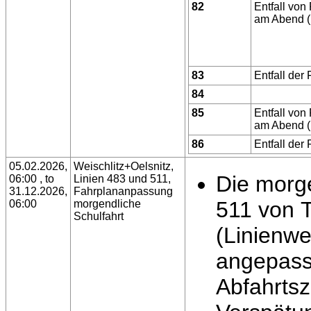
82
Entfall von
am Abend (l
83
Entfall der
84
85
Entfall von
am Abend (l
86
Entfall der
05.02.2026,
Weischlitz+Oelsnitz,
Die morge
06:00 , to
Linien 483 und 511,
31.12.2026,
Fahrplananpassung
511 von T
06:00
morgendliche
Schulfahrt
(Linienwe
angepasst
Abfahrtsze