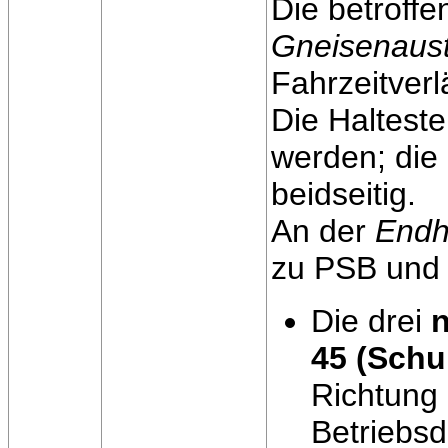
Die betroff
Gneisenaust
Fahrzeitver
Die Halteste
werden; die 
beidseitig.
An der
Endh
zu PSB und 
Die drei
n
45 (Schu
Richtung 
Betriebsd