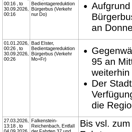
Aufgrund 
00:16 , to
Bedientagereduktion
30.09.2026,
Bürgerbus (Verkehr
Bürgerbu
00:16
nur Do)
an Donner
01.01.2026,
Bad Elster,
Gegenwärt
00:26 , to
Bedientagereduktion
30.09.2026,
Bürgerbus (Verkehr
95 an Mi
00:26
Mo+Fr)
weiterhin
Der Stadt
Verfügun
die Regio
27.03.2026,
Falkenstein-
Bis vsl. zu
13:18 , to
Reichenbach, Entfall
04.09.2026,
der Fahrten 37 und