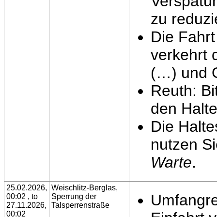
Verspätun
zu reduzi
Die Fahrt
verkehrt 
(…) und O
Reuth: Bi
den Halte
Die Halte
nutzen S
Warte
.
25.02.2026,
Weischlitz-Berglas,
Umfangrei
00:02 , to
Sperrung der
27.11.2026,
Talsperrenstraße
00:02