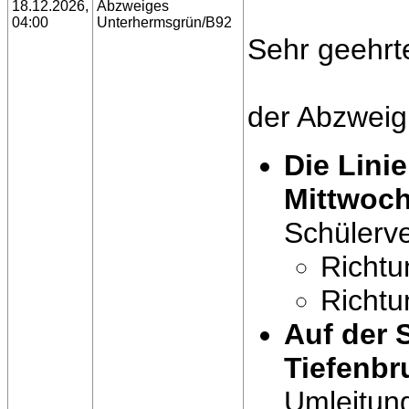
18.12.2026,
Abzweiges
04:00
Unterhermsgrün/B92
Sehr geehrt
der Abzweig
Die Lini
Mittwoch
Schülerv
Richtu
Richtu
Auf der 
Tiefenb
Umleitung