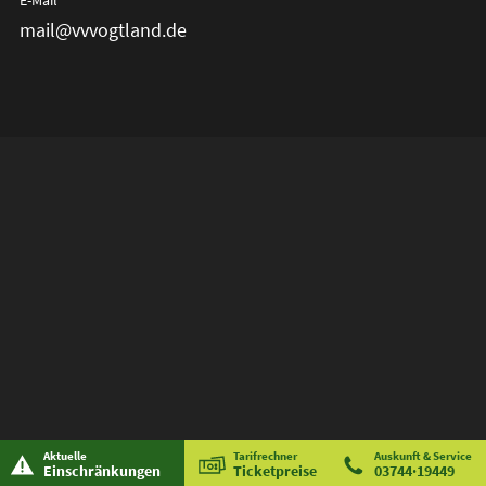
E-Mail
mail@vvvogtland.de
Aktuelle
Tarifrechner
Auskunft & Service
Einschränkungen
Ticketpreise
03744·19449