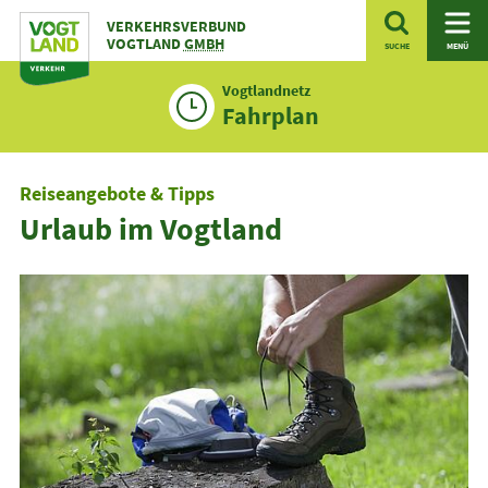
Zum
VERKEHRSVERBUND
Inhalt
VOGTLAND
GMBH
SUCHE
MENÜ
Vogtlandnetz
Fahrplan
Reiseangebote & Tipps
Urlaub im Vogtland