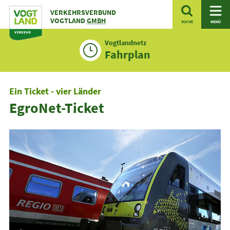
Zum
VERKEHRSVERBUND
Inhalt
VOGTLAND
GMBH
SUCHE
MENÜ
Vogtlandnetz
Fahrplan
Ein Ticket - vier Länder
EgroNet-Ticket