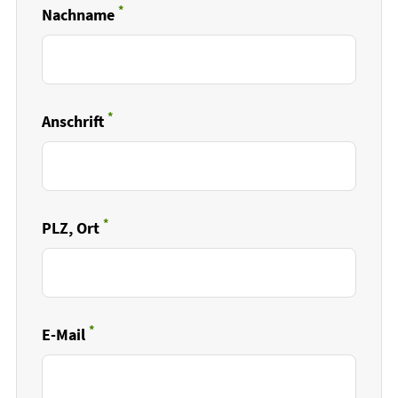
*
Nachname
Pflichtfeld
*
Anschrift
Pflichtfeld
*
PLZ, Ort
Pflichtfeld
*
E-Mail
Pflichtfeld