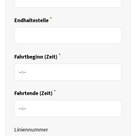
*
Endhaltestelle
Pflichtfeld
*
Fahrtbeginn (Zeit)
Pflichtfeld
*
Fahrtende (Zeit)
Pflichtfeld
Liniennummer