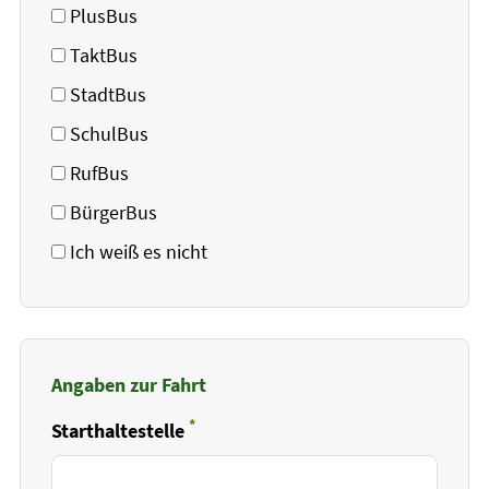
PlusBus
TaktBus
StadtBus
SchulBus
RufBus
BürgerBus
Ich weiß es nicht
Angaben zur Fahrt
*
Starthaltestelle
Pflichtfeld