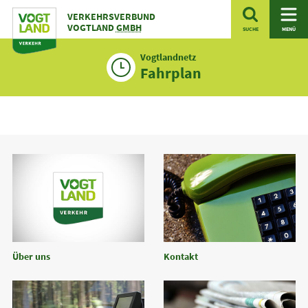
Zum
VERKEHRSVERBUND
Inhalt
VOGTLAND
GMBH
SUCHE
MENÜ
Vogtlandnetz
Fahrplan
Über uns
Kontakt