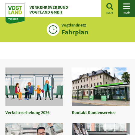
Zum
VERKEHRSVERBUND
Inhalt
VOGTLAND
GMBH
SUCHE
MENÜ
Vogtlandnetz
Fahrplan
Kontakt Kundenservice
Verkehrserhebung 2026