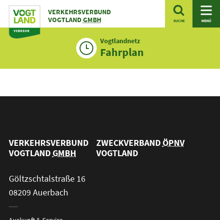
Zum
VERKEHRSVERBUND
Inhalt
VOGTLAND
GMBH
SUCHE
MENÜ
Vogtlandnetz
Fahrplan
VERKEHRSVERBUND
ZWECKVERBAND
ÖPNV
VOGTLAND
GMBH
VOGTLAND
Göltzschtalstraße 16
08209 Auerbach