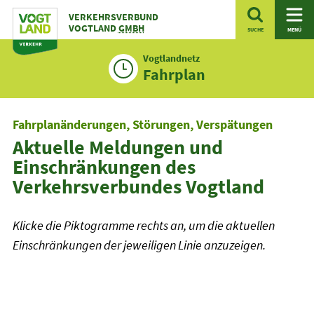
Zum
VERKEHRSVERBUND
Inhalt
VOGTLAND
GMBH
SUCHE
MENÜ
Vogtlandnetz
Fahrplan
Fahrplanänderungen, Störungen, Verspätungen
Aktuelle Meldungen und
Einschränkungen des
Verkehrsverbundes Vogtland
Klicke die Piktogramme rechts an, um die aktuellen
Einschränkungen der jeweiligen Linie anzuzeigen.
Linienfilter
Plusbus
Plusbus
>Taktbus