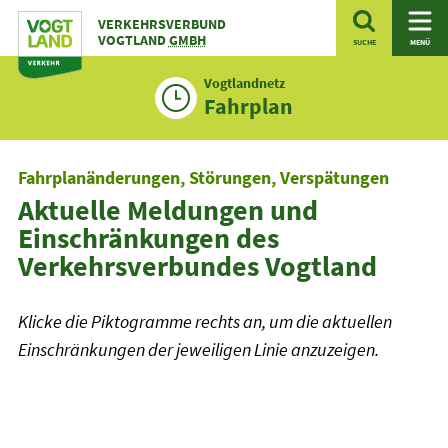
Zum
VERKEHRSVERBUND
Inhalt
VOGTLAND
GMBH
SUCHE
MENÜ
Vogtlandnetz
Fahrplan
Fahrplanänderungen, Störungen, Verspätungen
Aktuelle Meldungen und
Einschränkungen des
Verkehrsverbundes Vogtland
Klicke die Piktogramme rechts an, um die aktuellen
Einschränkungen der jeweiligen Linie anzuzeigen.
Linienfilter
Plusbus
Plusbus
Tram