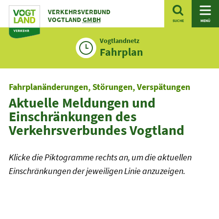
Zum
VERKEHRSVERBUND
Inhalt
VOGTLAND
GMBH
SUCHE
MENÜ
Vogtlandnetz
Fahrplan
Fahrplanänderungen, Störungen, Verspätungen
Aktuelle Meldungen und
Einschränkungen des
Verkehrsverbundes Vogtland
Klicke die Piktogramme rechts an, um die aktuellen
Einschränkungen der jeweiligen Linie anzuzeigen.
Linienfilter
Plusbus
Plusbus
Tram