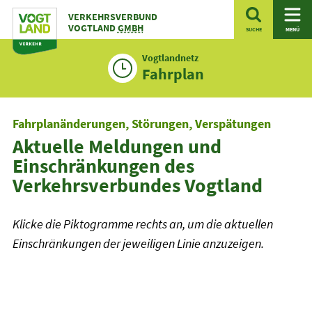
Zum
VERKEHRSVERBUND
Inhalt
VOGTLAND
GMBH
SUCHE
MENÜ
Vogtlandnetz
Fahrplan
Fahrplanänderungen, Störungen, Verspätungen
Aktuelle Meldungen und
Einschränkungen des
Verkehrsverbundes Vogtland
Klicke die Piktogramme rechts an, um die aktuellen
Einschränkungen der jeweiligen Linie anzuzeigen.
Linienfilter
Plusbus
Tram
Stadtbus