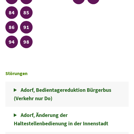
Linie
Linie
84
85
Linie
Linie
86
91
Linie
Linie
94
98
Störungen
Adorf, Bedientagereduktion Bürgerbus
(Verkehr nur Do)
Adorf, Änderung der
Haltestellenbedienung in der Innenstadt