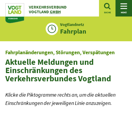
Zum
VERKEHRSVERBUND
Inhalt
VOGTLAND
GMBH
SUCHE
MENÜ
Vogtlandnetz
Fahrplan
Fahrplanänderungen, Störungen, Verspätungen
Aktuelle Meldungen und
Einschränkungen des
Verkehrsverbundes Vogtland
Klicke die Piktogramme rechts an, um die aktuellen
Einschränkungen der jeweiligen Linie anzuzeigen.
Linienfilter
Plusbus
>Taktbus
Stadtbus