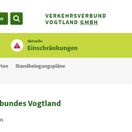
VERKEHRSVERBUND
en
SUCHE
VOGTLAND
GMBH
Aktuelle
Einschränkungen
rten
Standbelegungspläne
rbundes Vogtland
n.