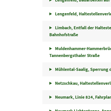
Lengenfeld, Haltestellenverl
Limbach, Entfall der Haltest
Bahnhofstraße
Muldenhammer-Hammerbrücke
Tannenbergsthaler Straße
Mühlental-Saalig, Sperrung d
Netzschkau, Haltestellenver
Neumark, Linie 824, Fahrpla
Neumark-Lichtentanne, Angeb