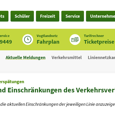
ets
Schüler
Freizeit
Service
Unternehm
ervice
Vogtlandnetz
Tarifrechner
19449
Fahrplan
Ticketpreise
Aktuelle Meldungen
Verkehrsmittel
Liniennetzka
erspätungen
nd Einschränkungen des Verkehrsve
die aktuellen Einschränkungen der jeweiligen Linie anzuzeige