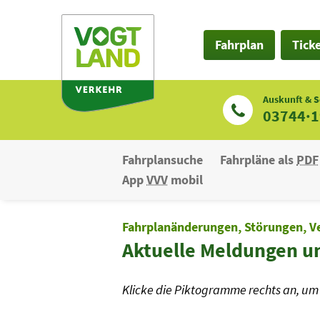
Zum
Inhalt
Fahrplan
Tick
Auskunft & S
03744·
Fahrplansuche
Fahrpläne als
PDF
App
VVV
mobil
Fahrplanänderungen, Störungen, V
Aktuelle Meldungen u
Klicke die Piktogramme rechts an, um 