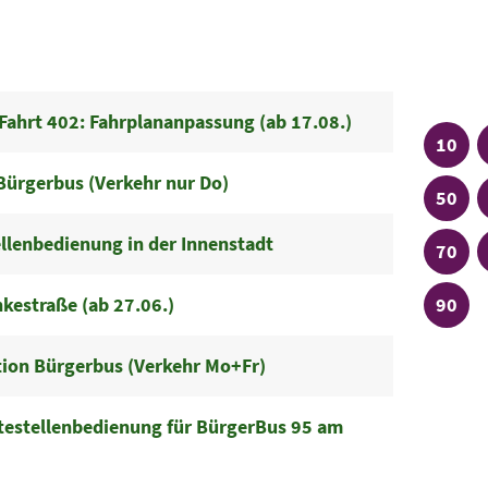
Linien
Plu
/ Fahrt 402: Fahrplananpassung (ab 17.08.)
Linie
10
Bürgerbus (Verkehr nur Do)
Linie
50
llenbedienung in der Innenstadt
Linie
70
Linie
estraße (ab 27.06.)
90
tion Bürgerbus (Verkehr Mo+Fr)
ltestellenbedienung für BürgerBus 95 am