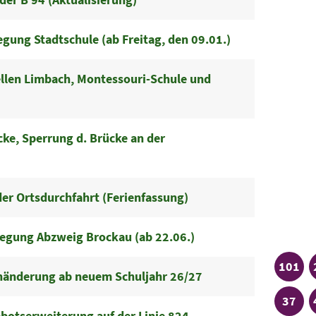
egung Stadtschule (ab Freitag, den 09.01.)
ellen Limbach, Montessouri-Schule und
, Sperrung d. Brücke an der
er Ortsdurchfahrt (Ferienfassung)
Sch
legung Abzweig Brockau (ab 22.06.)
Linie
101
nänderung ab neuem Schuljahr 26/27
Linie
37
otserweiterung auf der Linie 824