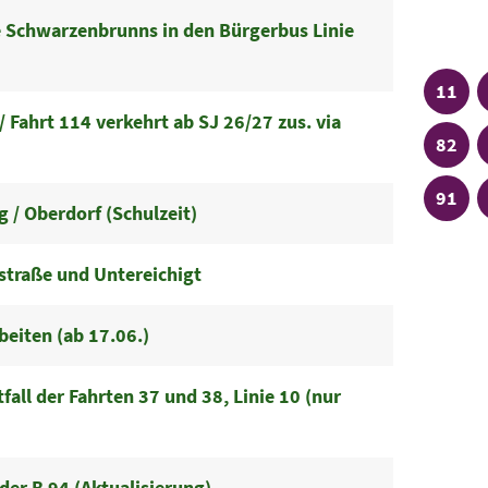
Stad
 Schwarzenbrunns in den Bürgerbus Linie
Linie
11
 Fahrt 114 verkehrt ab SJ 26/27 zus. via
Linie
82
Linie
91
 / Oberdorf (Schulzeit)
straße und Untereichigt
beiten (ab 17.06.)
all der Fahrten 37 und 38, Linie 10 (nur
der B 94 (Aktualisierung)