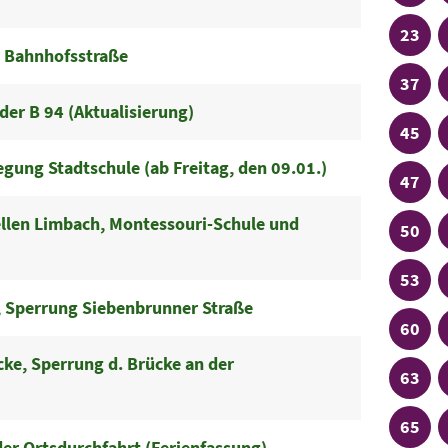
Linie
23
r Bahnhofsstraße
Linie
37
der B 94 (Aktualisierung)
Linie
45
egung Stadtschule (ab Freitag, den 09.01.)
Linie
47
ellen Limbach, Montessouri-Schule und
Linie
50
Linie
53
 Sperrung Siebenbrunner Straße
Linie
60
, Sperrung d. Brücke an der
Linie
63
Linie
65
er Ortsdurchfahrt (Ferienfassung)