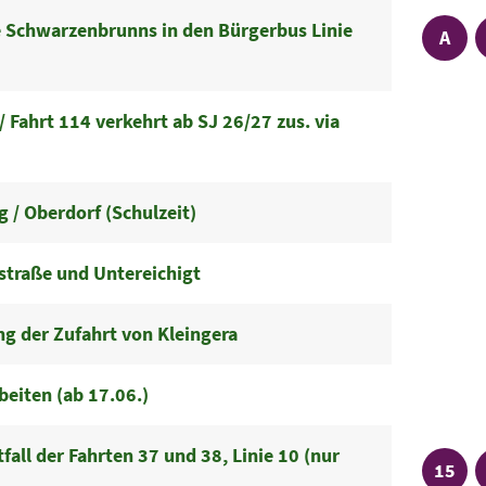
 Schwarzenbrunns in den Bürgerbus Linie
Linie
A
 Fahrt 114 verkehrt ab SJ 26/27 zus. via
 / Oberdorf (Schulzeit)
straße und Untereichigt
g der Zufahrt von Kleingera
Ruf
beiten (ab 17.06.)
all der Fahrten 37 und 38, Linie 10 (nur
Linie
15