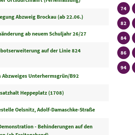
Linie
74
legung Abzweig Brockau (ab 22.06.)
Linie
82
nänderung ab neuem Schuljahr 26/27
Linie
84
otserweiterung auf der Linie 824
Linie
86
Linie
94
es Abzweiges Unterhermsgrün/B92
usatzhalt Heppeplatz (1708)
estelle Oelsnitz, Adolf-Damaschke-Straße
emonstration - Behinderungen auf den
ien (ab Freitagabend)