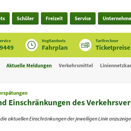
ets
Schüler
Freizeit
Service
Unternehm
ervice
Vogtlandnetz
Tarifrechner
19449
Fahrplan
Ticketpreise
Aktuelle Meldungen
Verkehrsmittel
Liniennetzka
erspätungen
nd Einschränkungen des Verkehrsve
die aktuellen Einschränkungen der jeweiligen Linie anzuzeige