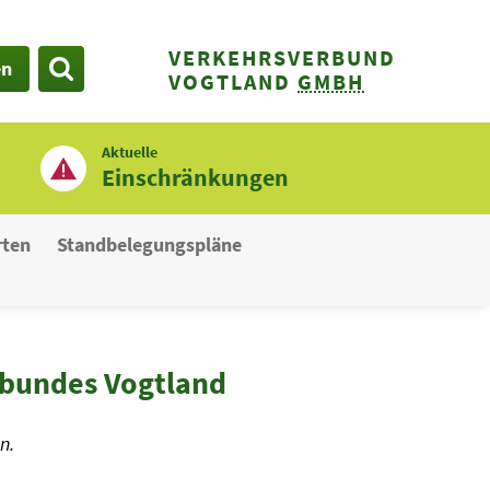
VERKEHRSVERBUND
en
SUCHE
VOGTLAND
GMBH
Aktuelle
Einschränkungen
rten
Standbelegungspläne
rbundes Vogtland
n.