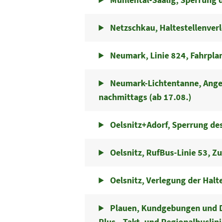
Netzschkau, Haltestellenver
Neumark, Linie 824, Fahrpla
Neumark-Lichtentanne, Angeb
nachmittags (ab 17.08.)
Oelsnitz+Adorf, Sperrung d
Oelsnitz, RufBus-Linie 53, Z
Oelsnitz, Verlegung der Halt
Plauen, Kundgebungen und D
Plus-, Takt- und Regionalbuslin