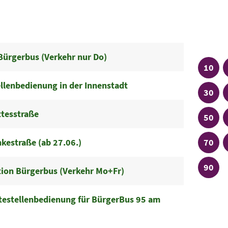
Linien
Plu
Bürgerbus (Verkehr nur Do)
Linie
10
llenbedienung in der Innenstadt
Linie
30
ttesstraße
Linie
50
Linie
estraße (ab 27.06.)
70
Linie
90
tion Bürgerbus (Verkehr Mo+Fr)
ltestellenbedienung für BürgerBus 95 am
Stad