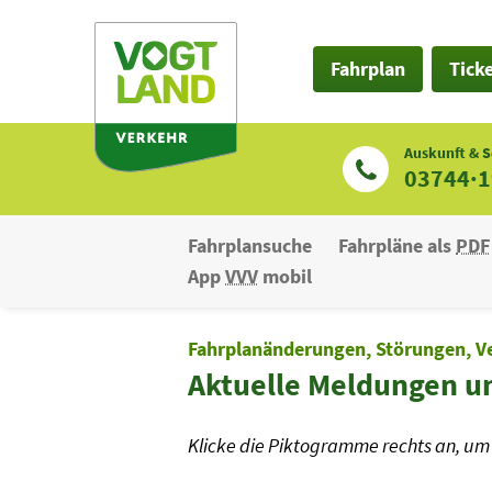
Zum
Inhalt
Fahrplan
Tick
Auskunft & S
03744·
Fahrplansuche
Fahrpläne als
PDF
App
VVV
mobil
Fahrplanänderungen, Störungen, V
Aktuelle Meldungen u
Klicke die Piktogramme rechts an, um 