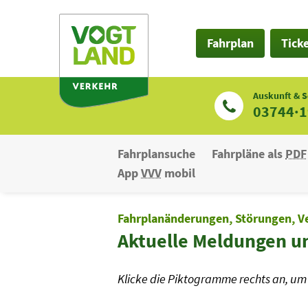
Zum
Inhalt
Fahrplan
Tick
Auskunft & S
03744·
Fahrplansuche
Fahrpläne als
PDF
App
VVV
mobil
Fahrplanänderungen, Störungen, V
Aktuelle Meldungen u
Klicke die Piktogramme rechts an, um 