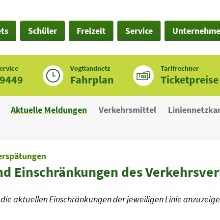
ets
Schüler
Freizeit
Service
Unternehm
ervice
Vogtlandnetz
Tarifrechner
19449
Fahrplan
Ticketpreise
Aktuelle Meldungen
Verkehrsmittel
Liniennetzka
erspätungen
nd Einschränkungen des Verkehrsve
die aktuellen Einschränkungen der jeweiligen Linie anzuzeige