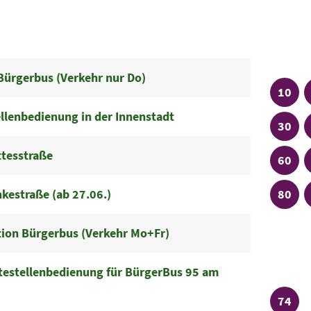
Linien
Plu
Bürgerbus (Verkehr nur Do)
Linie
10
llenbedienung in der Innenstadt
Linie
30
ttesstraße
Linie
60
Linie
estraße (ab 27.06.)
80
tion Bürgerbus (Verkehr Mo+Fr)
Plu
ltestellenbedienung für BürgerBus 95 am
Linie
74