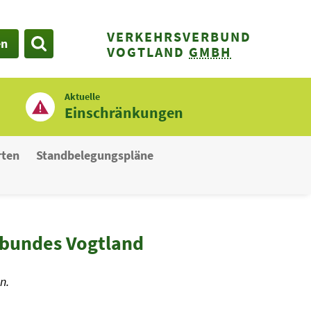
VERKEHRSVERBUND
en
SUCHE
VOGTLAND
GMBH
Aktuelle
Einschränkungen
rten
Standbelegungspläne
rbundes Vogtland
n.