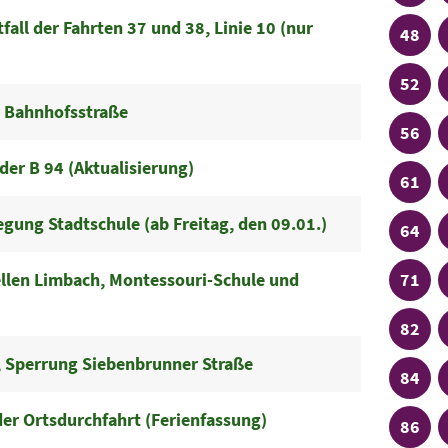
all der Fahrten 37 und 38, Linie 10 (nur
Linie
48
Linie
52
r Bahnhofsstraße
Linie
56
der B 94 (Aktualisierung)
Linie
61
egung Stadtschule (ab Freitag, den 09.01.)
Linie
64
Linie
ellen Limbach, Montessouri-Schule und
71
Linie
82
 Sperrung Siebenbrunner Straße
Linie
84
er Ortsdurchfahrt (Ferienfassung)
Linie
86