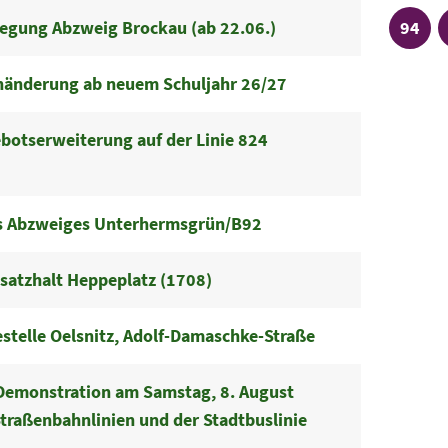
Linie
legung Abzweig Brockau (ab 22.06.)
94
nänderung ab neuem Schuljahr 26/27
otserweiterung auf der Linie 824
es Abzweiges Unterhermsgrün/B92
usatzhalt Heppeplatz (1708)
estelle Oelsnitz, Adolf-Damaschke-Straße
emonstration am Samstag, 8. August
traßenbahnlinien und der Stadtbuslinie