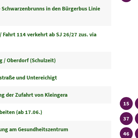
 Schwarzenbrunns in den Bürgerbus Linie
 Fahrt 114 verkehrt ab SJ 26/27 zus. via
 / Oberdorf (Schulzeit)
straße und Untereichigt
Ruf
g der Zufahrt von Kleingera
Linie
15
beiten (ab 17.06.)
Linie
37
rrung am Gesundheitszentrum
Linie
46