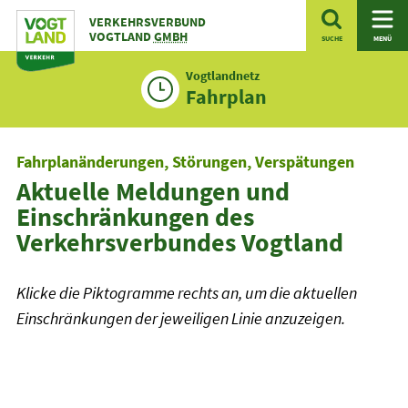
Zum
VERKEHRSVERBUND
Inhalt
VOGTLAND
GMBH
SUCHE
MENÜ
Vogtlandnetz
Fahrplan
Fahrplanänderungen, Störungen, Verspätungen
Aktuelle Meldungen und
Einschränkungen des
Verkehrsverbundes Vogtland
Klicke die Piktogramme rechts an, um die aktuellen
Einschränkungen der jeweiligen Linie anzuzeigen.
Linienfilter
Plusbus
Plusbus
Tram