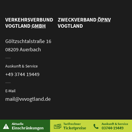
VERKEHRSVERBUND
ZWECKVERBAND
ÖPNV
VOGTLAND
GMBH
VOGTLAND
Göltzschtalstraße 16
08209 Auerbach
Auskunft & Service
+49 3744 19449
E-Mail
mail@vvvogtland.de
Aktuelle
Tarifrechner
Auskunft & Service
Einschränkungen
Ticketpreise
03744·19449