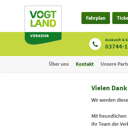
Zum
Inhalt
Fahrplan
Tick
Auskunft & S
03744·
Über uns
Kontakt
Unsere Part
Vielen Dank 
Wir werden diese
Mit freundlichen
Ihr Team der Ve