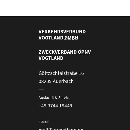
VERKEHRSVERBUND
VOGTLAND
GMBH
ZWECKVERBAND
ÖPNV
VOGTLAND
Göltzschtalstraße 16
08209 Auerbach
Auskunft & Service
+49 3744 19449
E-Mail
mail@vvvogtland.de