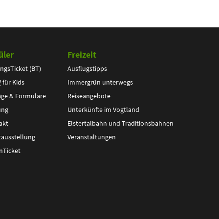
üler
Freizeit
ngsTicket (BT)
Ausflugstipps
V
für Kids
Immergrün unterwegs
äge & Formulare
Reiseangebote
ung
Unterkünfte im Vogtland
akt
Elstertalbahn und Traditionsbahnen
tausstellung
Veranstaltungen
nTicket