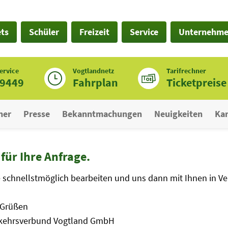
ets
Schüler
Freizeit
Service
Unternehm
ervice
Vogtlandnetz
Tarifrechner
19449
Fahrplan
Ticketpreise
ner
Presse
Bekanntmachungen
Neuigkeiten
Kar
für Ihre Anfrage.
 schnellstmöglich bearbeiten und uns dann mit Ihnen in Ve
 Grüßen
rkehrsverbund Vogtland GmbH