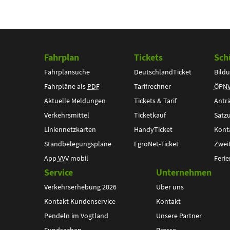
Fahrplan
Tickets
Sch
Fahrplansuche
DeutschlandTicket
Bildu
Fahrpläne als
PDF
Tarifrechner
ÖPN
Aktuelle Meldungen
Tickets & Tarif
Antr
Verkehrsmittel
Ticketkauf
Satz
Liniennetzkarten
HandyTicket
Kont
Standbelegungspläne
EgroNet-Ticket
Zwei
App
VVV
mobil
Ferie
Service
Unternehmen
Verkehrserhebung 2026
Über uns
Kontakt Kundenservice
Kontakt
Pendeln im Vogtland
Unsere Partner