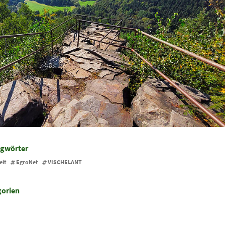
agwörter
eit
EgroNet
VISCHELANT
gorien