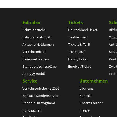
Fahrplan
Tickets
Sch
Fahrplansuche
DeutschlandTicket
Bildu
Fahrpläne als
PDF
Tarifrechner
ÖPN
Aktuelle Meldungen
Tickets & Tarif
Antr
Verkehrsmittel
Ticketkauf
Satz
Liniennetzkarten
HandyTicket
Kont
Standbelegungspläne
EgroNet-Ticket
Zwei
App
VVV
mobil
Ferie
Service
Unternehmen
Verkehrserhebung 2026
Über uns
Kontakt Kundenservice
Kontakt
Pendeln im Vogtland
Unsere Partner
Fundsachen
Presse