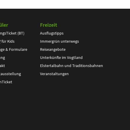
üler
Freizeit
ngsTicket (BT)
Ausflugstipps
V
für Kids
Immergrün unterwegs
äge & Formulare
Reiseangebote
ung
Unterkünfte im Vogtland
akt
Elstertalbahn und Traditionsbahnen
tausstellung
Veranstaltungen
nTicket