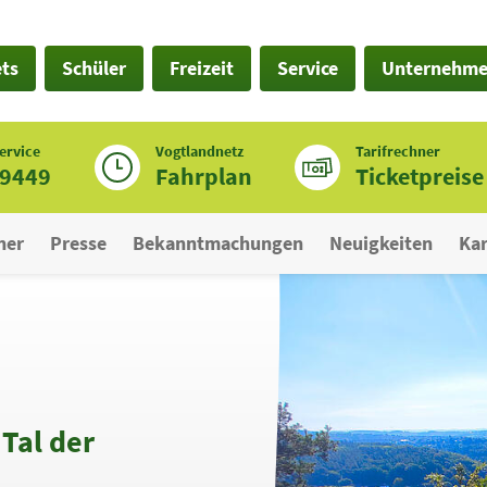
ets
Schüler
Freizeit
Service
Unternehm
ervice
Vogtlandnetz
Tarifrechner
19449
Fahrplan
Ticketpreise
ner
Presse
Bekanntmachungen
Neuigkeiten
Kar
Tal der