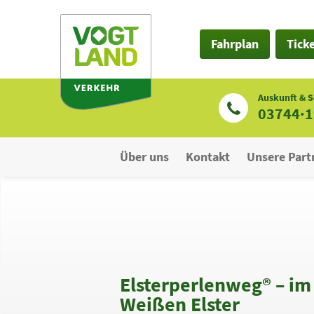
Zum
Inhalt
Fahrplan
Tick
Auskunft & S
03744·
Über uns
Kontakt
Unsere Part
Elsterperlenweg® – im 
Weißen Elster