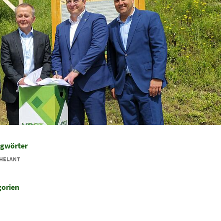
agwörter
HELANT
gorien