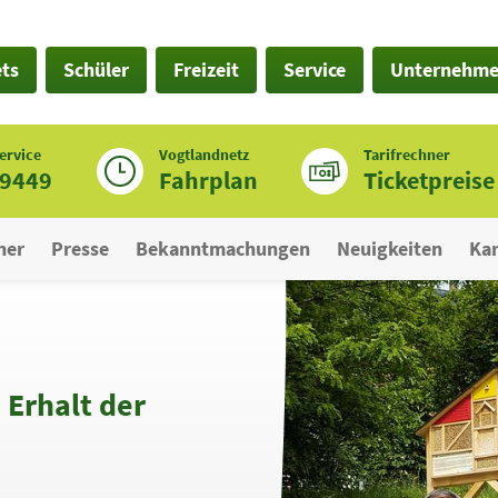
ets
Schüler
Freizeit
Service
Unternehm
ervice
Vogtlandnetz
Tarifrechner
19449
Fahrplan
Ticketpreise
ner
Presse
Bekanntmachungen
Neuigkeiten
Kar
 Erhalt der