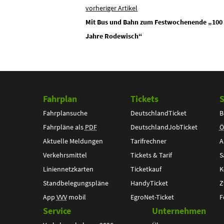
vorheriger Artikel
Mit Bus und Bahn zum Festwochenende „100
Jahre Rodewisch“
Fahrplan
Tickets
S
Fahrplansuche
DeutschlandTicket
B
Fahrpläne als
PDF
DeutschlandJobTicket
Ö
Aktuelle Meldungen
Tarifrechner
A
Verkehrsmittel
Tickets & Tarif
S
Liniennetzkarten
Ticketkauf
K
Standbelegungspläne
HandyTicket
Z
App
VVV
mobil
EgroNet-Ticket
F
Service
Unternehmen