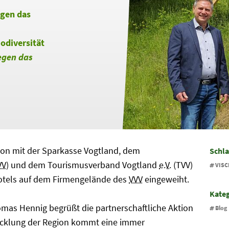
egen das
iodiversität
egen das
ion mit der Sparkasse Vogtland, dem
Schl
VV
) und dem Tourismusverband Vogtland
e.V.
(TVV)
VISC
otels auf dem Firmengelände des
VVV
eingeweiht.
Kate
mas Hennig begrüßt die partnerschaftliche Aktion
Blog
icklung der Region kommt eine immer