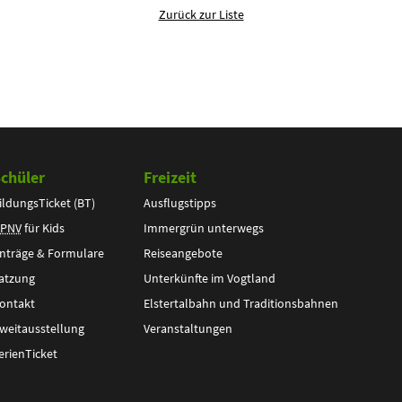
Zurück zur Liste
chüler
Freizeit
ildungsTicket (BT)
Ausflugstipps
PNV
für Kids
Immergrün unterwegs
nträge & Formulare
Reiseangebote
atzung
Unterkünfte im Vogtland
ontakt
Elstertalbahn und Traditionsbahnen
weitausstellung
Veranstaltungen
erienTicket