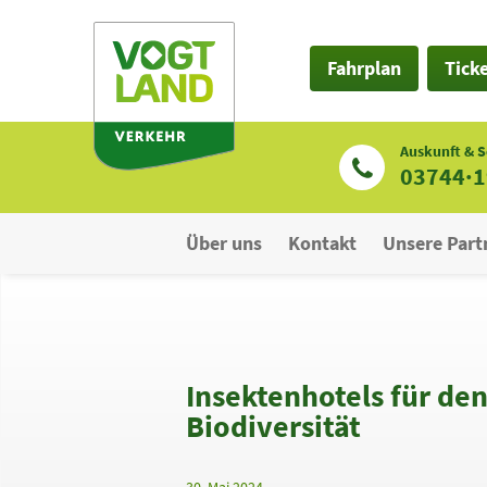
Zum
Inhalt
Fahrplan
Tick
Auskunft & S
03744·
Über uns
Kontakt
Unsere Part
Insektenhotels für den
Biodiversität