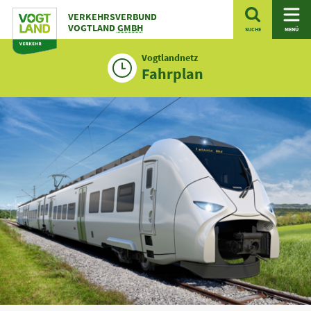
Zum
VERKEHRSVERBUND
Inhalt
VOGTLAND
GMBH
SUCHE
MENÜ
Vogtlandnetz
Fahrplan