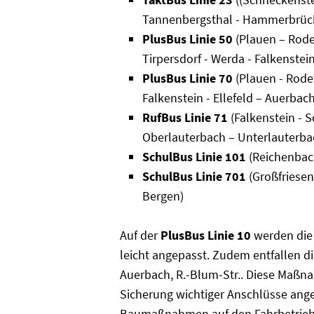
Tannenbergsthal - Hammerbrüc
PlusBus Linie 50
(Plauen – Rodew
Tirpersdorf - Werda - Falkenstei
PlusBus Linie 70
(Plauen - Rode
Falkenstein - Ellefeld – Auerbach
RufBus Linie 71
(Falkenstein - S
Oberlauterbach – Unterlauterba
SchulBus Linie 101
(Reichenbach
SchulBus Linie 701
(Großfriesen
Bergen)
Auf der
PlusBus Linie 10
werden die 
leicht angepasst. Zudem entfallen di
Auerbach, R.-Blum-Str.. Diese Maßna
Sicherung wichtiger Anschlüsse ang
Baumaßnahmen auf den Fahrbetrieb