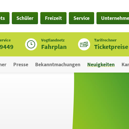
ets
Schüler
Freizeit
Service
Unternehm
ervice
Vogtlandnetz
Tarifrechner
19449
Fahrplan
Ticketpreise
ner
Presse
Bekanntmachungen
Neuigkeiten
Kar