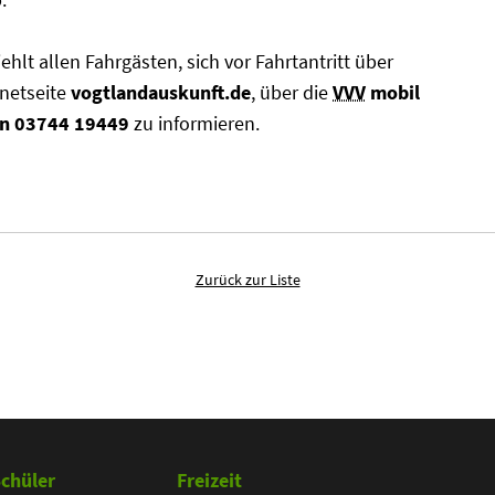
lt allen Fahrgästen, sich vor Fahrtantritt über
rnetseite
vogtlandauskunft.de
, über die
VVV
mobil
fon 03744 19449
zu informieren.
Zurück zur Liste
chüler
Freizeit