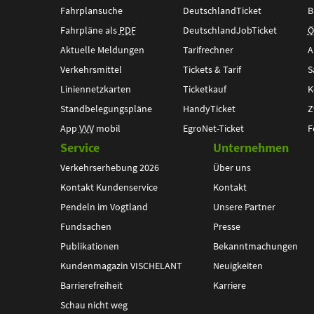
Fahrplansuche
DeutschlandTicket
B
Fahrpläne als
PDF
DeutschlandJobTicket
Ö
Aktuelle Meldungen
Tarifrechner
A
Verkehrsmittel
Tickets & Tarif
S
Liniennetzkarten
Ticketkauf
K
Standbelegungspläne
HandyTicket
Z
App
VVV
mobil
EgroNet-Ticket
F
Service
Unternehmen
Verkehrserhebung 2026
Über uns
Kontakt Kundenservice
Kontakt
Pendeln im Vogtland
Unsere Partner
Fundsachen
Presse
Publikationen
Bekanntmachungen
Kundenmagazin VISCHELANT
Neuigkeiten
Barrierefreiheit
Karriere
Schau nicht weg