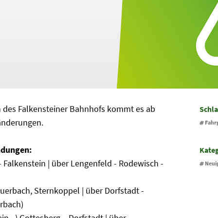
h des Falkensteiner Bahnhofs kommt es ab
Schl
nänderungen.
Fahr
indungen:
Kate
 Falkenstein | über Lengenfeld - Rodewisch -
Neui
uerbach, Sternkoppel | über Dorfstadt -
rbach)
in –) Gottesberg – Dorfstadt | über