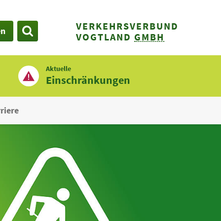
VERKEHRSVERBUND
en
SUCHE
VOGTLAND
GMBH
Aktuelle
Einschränkungen
riere