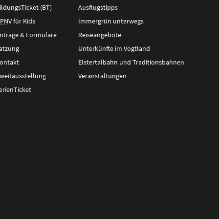
ildungsTicket (BT)
Ausflugstipps
PNV
für Kids
Immergrün unterwegs
nträge & Formulare
Reiseangebote
atzung
Unterkünfte im Vogtland
ontakt
Elstertalbahn und Traditionsbahnen
weitausstellung
Veranstaltungen
erienTicket