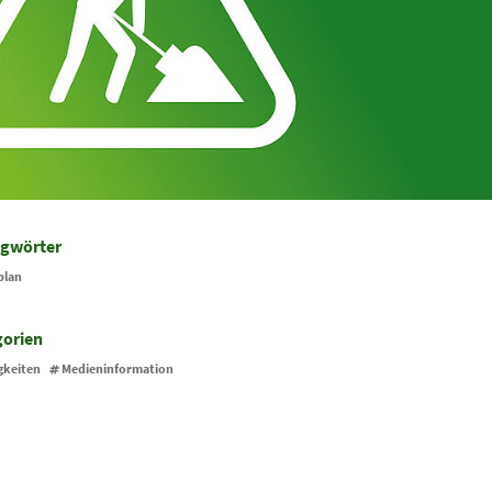
agwörter
plan
gorien
gkeiten
Medieninformation