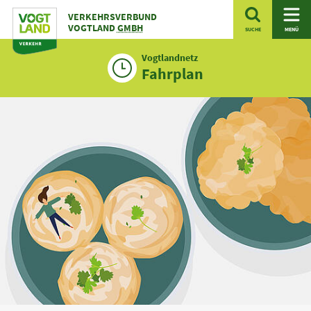
Zum
VERKEHRSVERBUND
Inhalt
VOGTLAND
GMBH
SUCHE
MENÜ
Vogtlandnetz
Fahrplan