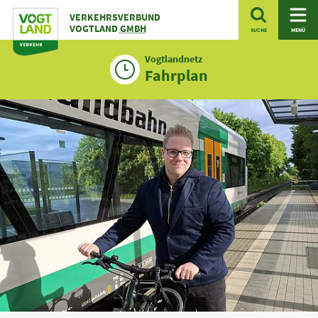
Zum
VERKEHRSVERBUND
Inhalt
VOGTLAND
GMBH
SUCHE
MENÜ
Vogtlandnetz
Fahrplan