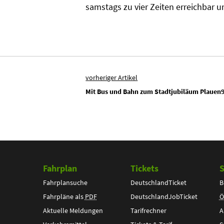
samstags zu vier Zeiten erreichbar 
vorheriger Artikel
Mit Bus und Bahn zum Stadtjubiläum Plauen
Fahrplan
Tickets
S
Fahrplansuche
DeutschlandTicket
B
Fahrpläne als
PDF
DeutschlandJobTicket
Ö
Aktuelle Meldungen
Tarifrechner
A