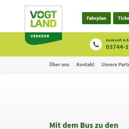
Zum
Inhalt
Fahrplan
Tick
Auskunft & S
03744·
Über uns
Kontakt
Unsere Part
Mit dem Bus zu den