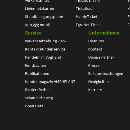
Verkehrsmittel
Tickets & Tarif
S
Liniennetzkarten
Ticketkauf
K
Standbelegungspläne
HandyTicket
Z
App
VVV
mobil
EgroNet-Ticket
F
Service
Unternehmen
Verkehrserhebung 2026
Über uns
Kontakt Kundenservice
Kontakt
Pendeln im Vogtland
Unsere Partner
Fundsachen
Presse
Publikationen
Bekanntmachungen
Kundenmagazin VISCHELANT
Neuigkeiten
Barrierefreiheit
Karriere
Schau nicht weg
Open Data