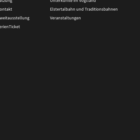
atzung
Unterkünfte im Vogtland
ontakt
Elstertalbahn und Traditionsbahnen
weitausstellung
Veranstaltungen
erienTicket