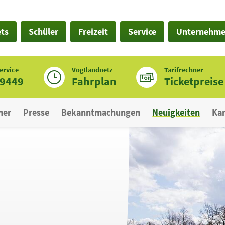
ets
Schüler
Freizeit
Service
Unternehm
ervice
Vogtlandnetz
Tarifrechner
19449
Fahrplan
Ticketpreise
ner
Presse
Bekanntmachungen
Neuigkeiten
Kar