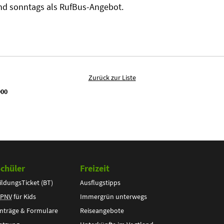
und sonntags als RufBus-Angebot.
Zurück zur Liste
900
chüler
Freizeit
ildungsTicket (BT)
Ausflugstipps
PNV
für Kids
Immergrün unterwegs
nträge & Formulare
Reiseangebote