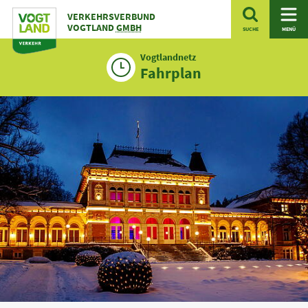
Zum
VERKEHRSVERBUND
Inhalt
VOGTLAND
GMBH
SUCHE
MENÜ
Vogtlandnetz
Fahrplan