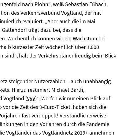
engenfeld nach Plohn“, weiß Sebastian Eßbach,
tion des Verkehrsverbund Vogtland, der mit
uierlich evaluiert. „Aber auch die im Mai
 Gattendorf trägt dazu bei, dass die
igen. Wöchentlich können wir ein Wachstum bei
rhalb kürzester Zeit wöchentlich über 1.000
n sind“, hält der Verkehrsplaner freudig beim Blick
netz steigender Nutzerzahlen – auch unabhängig
ets. Hierzu resümiert Michael Barth,
d Vogtland (
VVV
): „Werfen wir nur einen Blick auf
o vor die Zeit des 9-Euro-Ticket, haben sich die
Vorjahren fast verdoppelt! Verständlicherweise
chränkungen in den Vorjahren durch die Pandemie
s die Vogtländer das Vogtlandnetz 2019+ annehmen