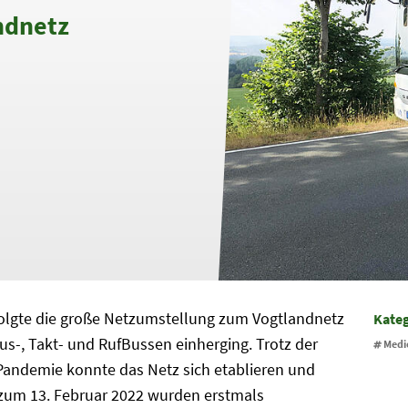
ndnetz
olgte die große Netzumstellung zum Vogtlandnetz
Kate
us-, Takt- und RufBussen einherging. Trotz der
Medi
andemie konnte das Netz sich etablieren und
zum 13. Februar 2022 wurden erstmals