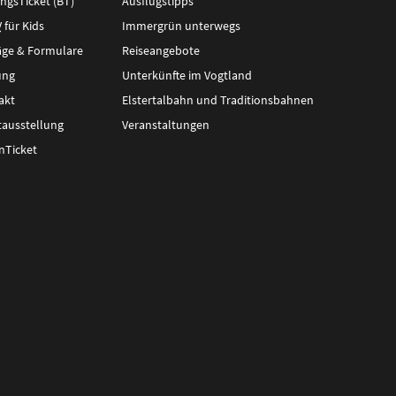
ngsTicket (BT)
Ausflugstipps
V
für Kids
Immergrün unterwegs
äge & Formulare
Reiseangebote
ung
Unterkünfte im Vogtland
akt
Elstertalbahn und Traditionsbahnen
tausstellung
Veranstaltungen
nTicket