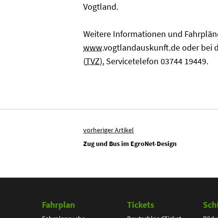
Vogtland.
Weitere Informationen und Fahrpläne
www
.vogtlandauskunft.de oder bei 
(
TVZ
), Servicetelefon 03744 19449.
vorheriger Artikel
Zug und Bus im EgroNet-Design
Fahrplan
Tickets
Sch