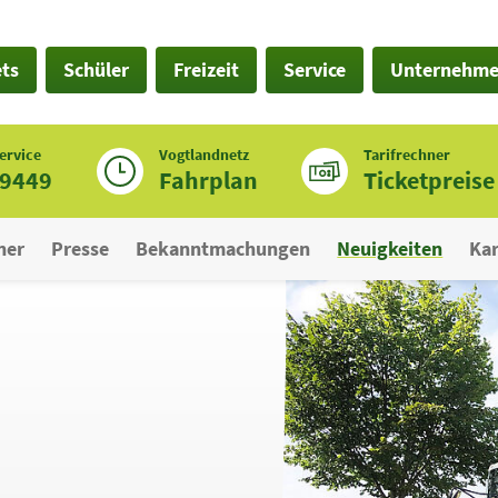
ets
Schüler
Freizeit
Service
Unternehm
ervice
Vogtlandnetz
Tarifrechner
19449
Fahrplan
Ticketpreise
ner
Presse
Bekanntmachungen
Neuigkeiten
Kar