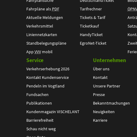
Fahrplansuche
DeutschlandTicket
Bildu
Fahrpläne als
PDF
Tarifrechner
ÖPN
Aktuelle Meldungen
Tickets & Tarif
Antr
Verkehrsmittel
Ticketkauf
Satz
Liniennetzkarten
HandyTicket
Kont
Standbelegungspläne
EgroNet-Ticket
Zwei
App
VVV
mobil
Ferie
Service
Unternehmen
Verkehrserhebung 2026
Über uns
Kontakt Kundenservice
Kontakt
Pendeln im Vogtland
Unsere Partner
Fundsachen
Presse
Publikationen
Bekanntmachungen
Kundenmagazin VISCHELANT
Neuigkeiten
Barrierefreiheit
Karriere
Schau nicht weg