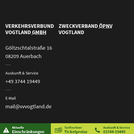
VERKEHRSVERBUND
ZWECKVERBAND
ÖPNV
VOGTLAND
GMBH
VOGTLAND
Göltzschtalstraße 16
08209 Auerbach
Auskunft & Service
+49 3744 19449
E-Mail
mail@vvvogtland.de
Aktuelle
Tarifrechner
Auskunft & Service
Einschränkungen
Ticketpreise
03744·19449