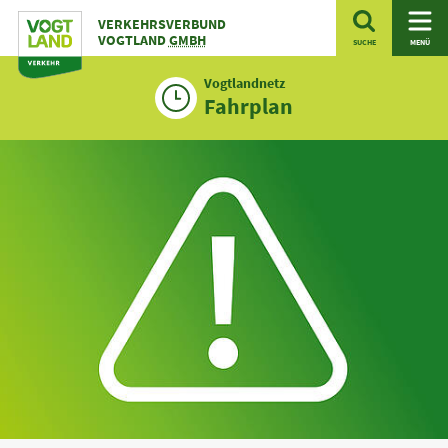
Zum
VERKEHRSVERBUND
Inhalt
VOGTLAND
GMBH
SUCHE
MENÜ
Vogtlandnetz
Fahrplan