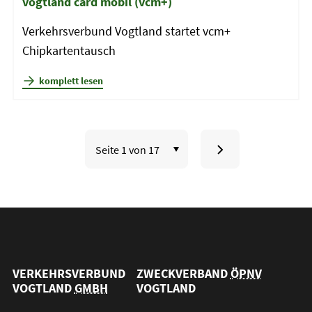
vogtland card mobil (vcm+)
Verkehrsverbund Vogtland startet vcm+
Chipkartentausch
komplett lesen
Seite
zu
aufrufen:
Seite
2
VERKEHRSVERBUND
ZWECKVERBAND
ÖPNV
VOGTLAND
GMBH
VOGTLAND