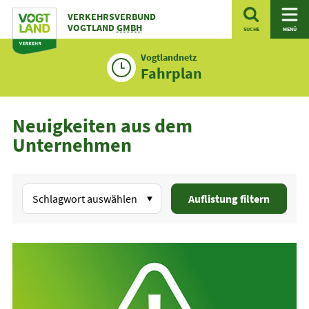
Zum
VERKEHRSVERBUND
Inhalt
VOGTLAND
GMBH
SUCHE
MENÜ
Vogtlandnetz
Fahrplan
Neuigkeiten aus dem
Unternehmen
Formular
Schlagwort
Auflistung filtern
zum
Filtern
von
News